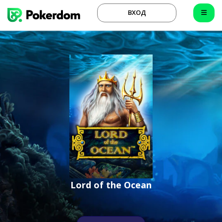
ВХОД
Lord of the Ocean