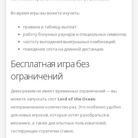
Во время игры вы можете изучить:
правила и таблицу выплат;
работу бонусных раундов и специальных символов;
частоту выпадения выигрышных комбинаций;
поведение слота на длинной дистанции.
Бесплатная игра без
ограничений
Демо-режим не имеет временных ограничений — вы
можете запускать слот
Lord of the Ocean
неограниченное количество раз. Это особенно удобно
для новых игроков, которые хотят разобраться в
механике, а также для опытных пользователей,
тестирующих стратегии ставок.