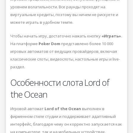
уровнем волатильности. Все раунды проходят на
виртуальные кредиты, поэтому вы ничем не рискуете и
можете играть в удобном темпе.
Чтобы начать игру, достаточно нажать кнопку
«Играть»
.
На платформе
Poker Dom
представлено более 10 000
игровых автоматов от ведущих провайдеров, включая
классические слоты, видеослоты, настольные игры и live-
раздел.
Особенности слота Lord of
the Ocean
Игровой автомат
Lord of the Ocean
выполнен в
фирменном стиле студии
и поддерживает адаптивный
интерфейс, благодаря чему он корректно запускается как
на компьютере, так и на мобильных устройствах.