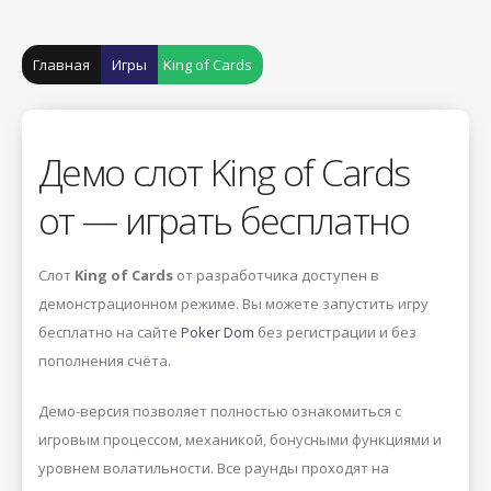
Главная
Игры
King of Cards
Демо слот King of Cards
от — играть бесплатно
Слот
King of Cards
от разработчика
доступен в
демонстрационном режиме. Вы можете запустить игру
бесплатно на сайте
Poker Dom
без регистрации и без
пополнения счёта.
Демо-версия позволяет полностью ознакомиться с
игровым процессом, механикой, бонусными функциями и
уровнем волатильности. Все раунды проходят на