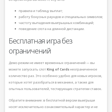
правила и таблицу выплат;
работу бонусных раундов и специальных символов;
частоту выпадения выигрышных комбинаций;
поведение слота на длинной дистанции.
Бесплатная игра без
ограничений
Демо-режим не имеет временных ограничений — вы
можете запускать слот
King of Cards
неограниченное
количество раз. Это особенно удобно для новых игроков,
которые хотят разобраться в механике, а также для
опытных пользователей, тестирующих стратегии ставок.
Обратите внимание: в бесплатной версии выигрыши
носят исключительно ознакомительный характер и не