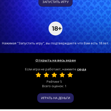
ЗАПУСТИТЬ ИГРУ
Нажимая "Запустить игру", вы подтверждаете что Вам есть 18 лет.
Открыть на весь экран
Если игра не работает, нажмите
сюда
Рейтинг
5
Всего оценок:
1
ИГРАТЬ НА ДЕНЬГИ