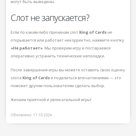
могут быть выведены.
Слот не запускается?
Если по каким-либо причинам слот
King of Cards
не
открывается или работает некорректно, нажмите кнопку
«Не работает»
. Мы проверим игру и постараемся
оперативно устранить технические неполадки.
После завершения игры вы можете оставить свою оценку
слота
King of Cards
и поделиться впечатлениями — это
поможет другим пользователям сделать выбор.
Желаем приятной и увлекательной игры!
Обновлено:
11.10.2024