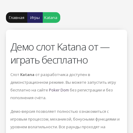
Главная
Игры
Katana
Демо слот Katana от —
играть бесплатно
Слот
Katana
от разработчика
доступен в
демонстрационном режиме. Вы можете запустить игру
бесплатно на сайте
Poker Dom
без регистрации и без
пополнения счёта.
Демо-версия позволяет полностью ознакомиться с
игровым процессом, механикой, бонусными функциями и
уровнем волатильности. Все раунды проходят на