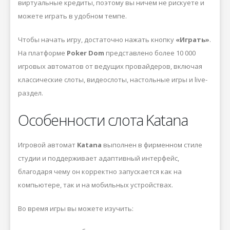
виртуальные кредиты, поэтому вы ничем не рискуете и
можете играть в удобном темпе.
Чтобы начать игру, достаточно нажать кнопку
«Играть»
.
На платформе
Poker Dom
представлено более 10 000
игровых автоматов от ведущих провайдеров, включая
классические слоты, видеослоты, настольные игры и live-
раздел.
Особенности слота Katana
Игровой автомат
Katana
выполнен в фирменном стиле
студии
и поддерживает адаптивный интерфейс,
благодаря чему он корректно запускается как на
компьютере, так и на мобильных устройствах.
Во время игры вы можете изучить: