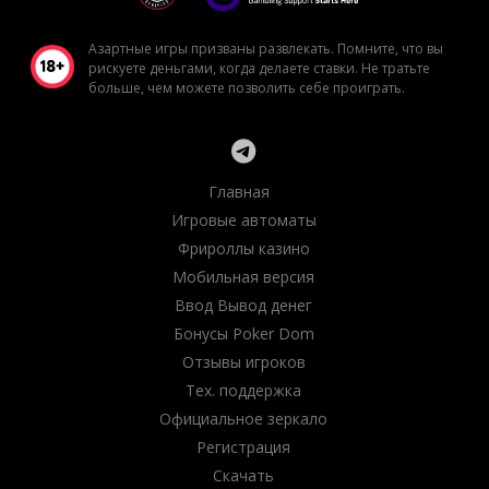
Азартные игры призваны развлекать. Помните, что вы
рискуете деньгами, когда делаете ставки. Не тратьте
больше, чем можете позволить себе проиграть.
Главная
Игровые автоматы
Фрироллы казино
Мобильная версия
Ввод Вывод денег
Бонусы Poker Dom
Отзывы игроков
Тех. поддержка
Официальное зеркало
Регистрация
Скачать