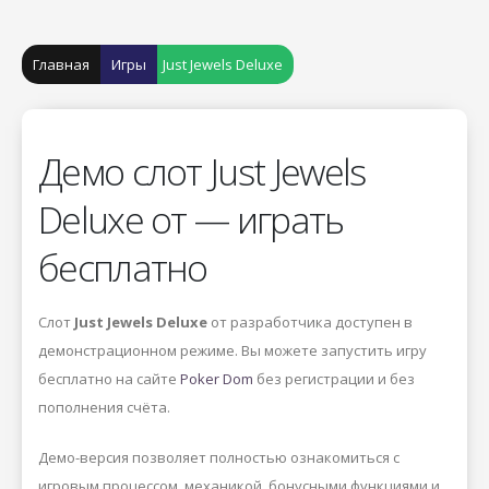
Главная
Игры
Just Jewels Deluxe
Демо слот Just Jewels
Deluxe от — играть
бесплатно
Слот
Just Jewels Deluxe
от разработчика
доступен в
демонстрационном режиме. Вы можете запустить игру
бесплатно на сайте
Poker Dom
без регистрации и без
пополнения счёта.
Демо-версия позволяет полностью ознакомиться с
игровым процессом, механикой, бонусными функциями и