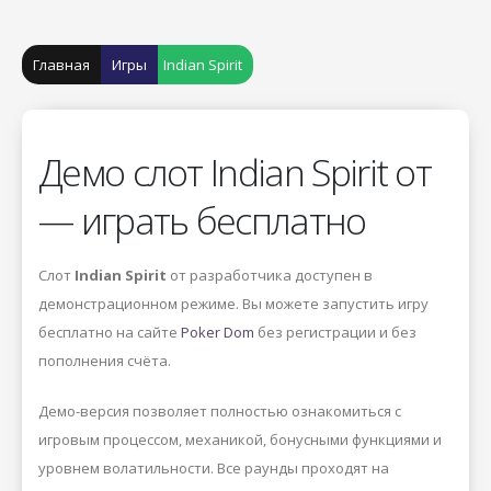
Главная
Игры
Indian Spirit
Демо слот Indian Spirit от
— играть бесплатно
Слот
Indian Spirit
от разработчика
доступен в
демонстрационном режиме. Вы можете запустить игру
бесплатно на сайте
Poker Dom
без регистрации и без
пополнения счёта.
Демо-версия позволяет полностью ознакомиться с
игровым процессом, механикой, бонусными функциями и
уровнем волатильности. Все раунды проходят на