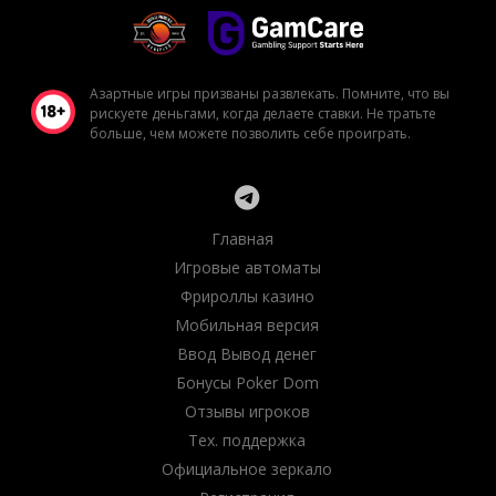
Азартные игры призваны развлекать. Помните, что вы
рискуете деньгами, когда делаете ставки. Не тратьте
больше, чем можете позволить себе проиграть.
Главная
Игровые автоматы
Фрироллы казино
Мобильная версия
Ввод Вывод денег
Бонусы Poker Dom
Отзывы игроков
Тех. поддержка
Официальное зеркало