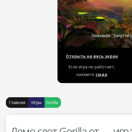
Нажимая "Запустить
Открыть на весь экран
Если игра не работает,
нажмите
сюда
Главная
Игры
Gorilla
Демо слот Gorilla от — иг