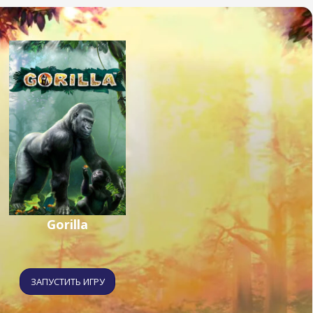
Gorilla
ЗАПУСТИТЬ ИГРУ