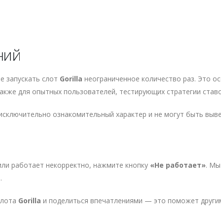
ний
е запускать слот
Gorilla
неограниченное количество раз. Это о
также для опытных пользователей, тестирующих стратегии ставо
исключительно ознакомительный характер и не могут быть выв
или работает некорректно, нажмите кнопку
«Не работает»
. Мы
.
слота
Gorilla
и поделиться впечатлениями — это поможет други