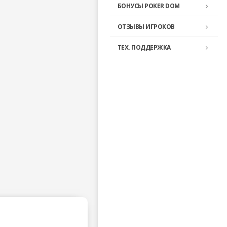
БОНУСЫ POKER DOM
ОТЗЫВЫ ИГРОКОВ
ТЕХ. ПОДДЕРЖКА