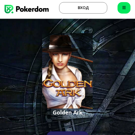
ВХОД
Golden Ark