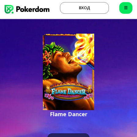
ВХОД
Flame Dancer