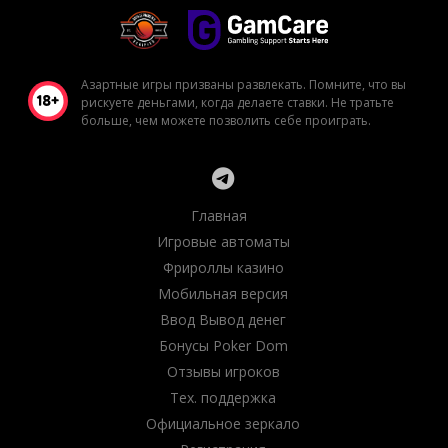
Азартные игры призваны развлекать. Помните, что вы
рискуете деньгами, когда делаете ставки. Не тратьте
больше, чем можете позволить себе проиграть.
Главная
Игровые автоматы
Фрироллы казино
Мобильная версия
Ввод Вывод денег
Бонусы Poker Dom
Отзывы игроков
Тех. поддержка
Официальное зеркало