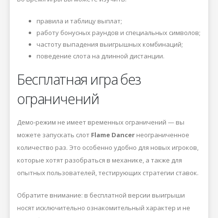
правила и таблицу выплат;
работу бонусных раундов и специальных символов;
частоту выпадения выигрышных комбинаций;
поведение слота на длинной дистанции.
Бесплатная игра без
ограничений
Демо-режим не имеет временных ограничений — вы
можете запускать слот
Flame Dancer
неограниченное
количество раз. Это особенно удобно для новых игроков,
которые хотят разобраться в механике, а также для
опытных пользователей, тестирующих стратегии ставок.
Обратите внимание: в бесплатной версии выигрыши
носят исключительно ознакомительный характер и не