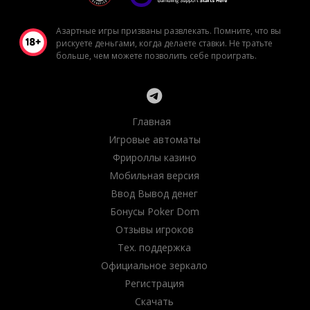
Азартные игры призваны развлекать. Помните, что вы
рискуете деньгами, когда делаете ставки. Не тратьте
больше, чем можете позволить себе проиграть.
Главная
Игровые автоматы
Фрироллы казино
Мобильная версия
Ввод Вывод денег
Бонусы Poker Dom
Отзывы игроков
Тех. поддержка
Официальное зеркало
Регистрация
Скачать