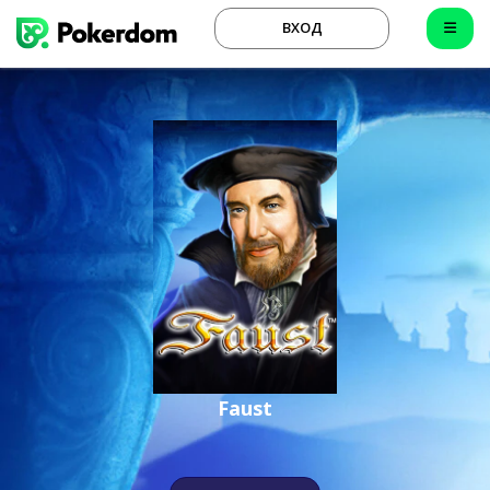
ВХОД
Faust