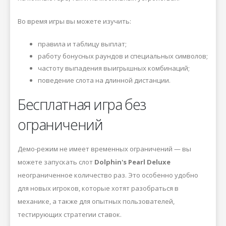
Во время игры вы можете изучить:
правила и таблицу выплат;
работу бонусных раундов и специальных символов;
частоту выпадения выигрышных комбинаций;
поведение слота на длинной дистанции.
Бесплатная игра без
ограничений
Демо-режим не имеет временных ограничений — вы
можете запускать слот
Dolphin's Pearl Deluxe
неограниченное количество раз. Это особенно удобно
для новых игроков, которые хотят разобраться в
механике, а также для опытных пользователей,
тестирующих стратегии ставок.