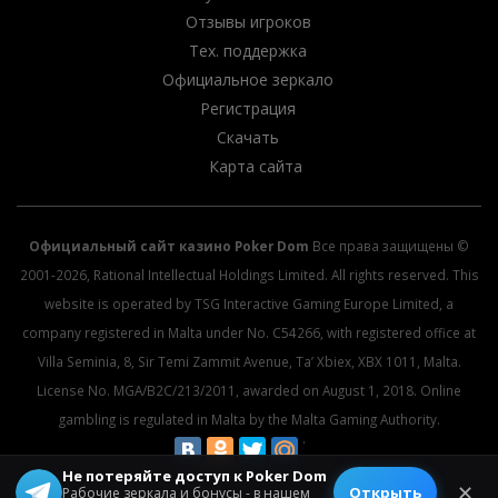
Отзывы игроков
Тех. поддержка
Официальное зеркало
Регистрация
Скачать
Карта сайта
Официальный сайт казино Poker Dom
Все права защищены ©
2001-2026, Rational Intellectual Holdings Limited. All rights reserved. This
website is operated by TSG Interactive Gaming Europe Limited, a
company registered in Malta under No. C54266, with registered office at
Villa Seminia, 8, Sir Temi Zammit Avenue, Ta’ Xbiex, XBX 1011, Malta.
License No. MGA/B2C/213/2011, awarded on August 1, 2018. Online
gambling is regulated in Malta by the Malta Gaming Authority.
Не потеряйте доступ к Poker Dom
© 2026 All rights reserved.
✕
Открыть
Рабочие зеркала и бонусы - в нашем