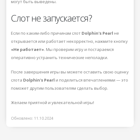
могут быть выведены.
Слот не запускается?
Если по каким-либо причинам слот
Dolphin's Pearl
не
открывается или работает некорректно, нажмите кнопку
«Не работает»
. Мы проверим игру и постараемся
оперативно устранить технические неполадки.
После завершения игры вы можете оставить свою оценку
слота
Dolphin's Pearl
и поделиться впечатлениями — это
поможет другим пользователям сделать выбор.
Желаем приятной и увлекательной игры!
Обновлено:
11.10.2024