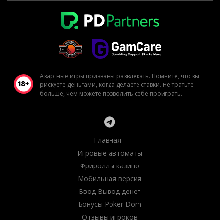
Азартные игры призваны развлекать. Помните, что вы
рискуете деньгами, когда делаете ставки. Не тратьте
больше, чем можете позволить себе проиграть.
Главная
Игровые автоматы
Фрироллы казино
Мобильная версия
Ввод Вывод денег
Бонусы Poker Dom
Отзывы игроков