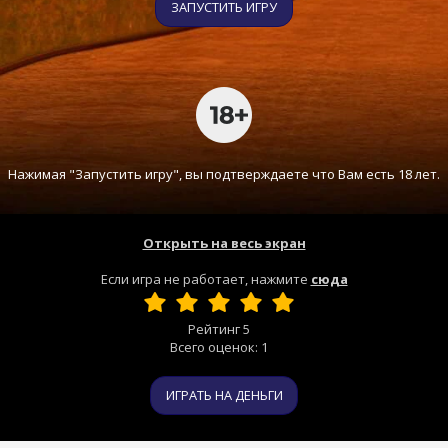
ЗАПУСТИТЬ ИГРУ
Нажимая "Запустить игру", вы подтверждаете что Вам есть 18 лет.
Открыть на весь экран
Если игра не работает, нажмите
сюда
Рейтинг
5
Всего оценок:
1
ИГРАТЬ НА ДЕНЬГИ