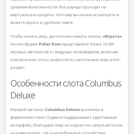
уровнем волатильности. Все раунды проходят на
виртуальные кредиты, поэтому вы ничем не рискуете и
можете играть в удобном темпе.
Чтобы начать игру, достаточно нажать кнопку
«Играть»
.
На платформе
Poker Dom
представлено более 10 000
игровых автоматов от ведущих провайдеров, включая
классические слоты, видеослоты, настольные игры и live-
раздел.
Особенности слота Columbus
Deluxe
Игровой автомат
Columbus Deluxe
выполнен в
фирменном стиле студии
и поддерживает адаптивный
интерфейс, благодаря чему он корректно запускается как
на компьютере, так и на мобильных устройствах.