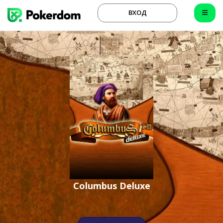
ВХОД
Columbus Deluxe