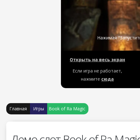
Нажимая "Запустить
Открыть на весь экран
Если игра не работает,
нажмите
сюда
Главная
Игры
Book of Ra Magic
Демо слот Book of Ra Magi