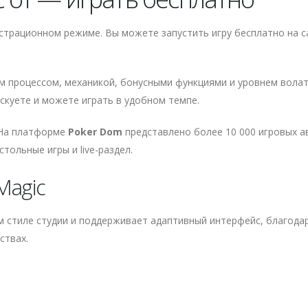
страционном режиме. Вы можете запустить игру бесплатно на 
м процессом, механикой, бонусными функциями и уровнем волат
скуете и можете играть в удобном темпе.
 На платформе
Poker Dom
представлено более 10 000 игровых 
тольные игры и live-раздел.
Magic
 стиле студии
и поддерживает адаптивный интерфейс, благодар
ствах.