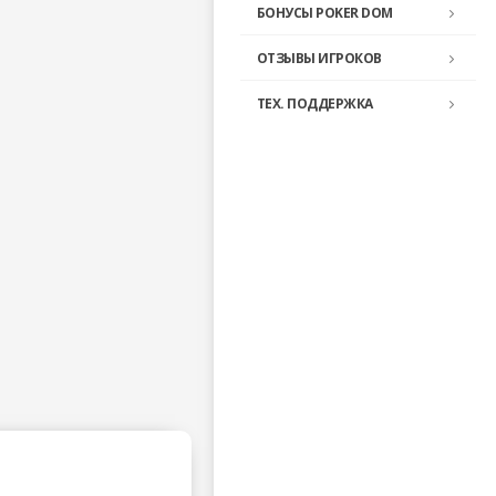
БОНУСЫ POKER DOM
ОТЗЫВЫ ИГРОКОВ
ТЕХ. ПОДДЕРЖКА