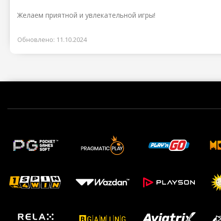
Желаем приятной и увлекательной игры!
Обновлено:
11.10.2024