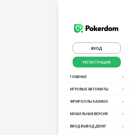
ВХОД
РЕГИСТРАЦИЯ
ГЛАВНАЯ
ИГРОВЫЕ АВТОМАТЫ
ФРИРОЛЛЫ КАЗИНО
МОБИЛЬНАЯ ВЕРСИЯ
ВВОД ВЫВОД ДЕНЕГ