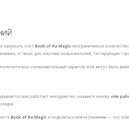
ний
е запускать слот
Book of Ra Magic
неограниченное количество 
еханике, а также для опытных пользователей, тестирующих стра
исключительно ознакомительный характер и не могут быть выв
крывается или работает некорректно, нажмите кнопку
«Не раб
оладки.
слота
Book of Ra Magic
и поделиться впечатлениями — это пом