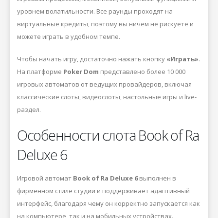
уровнем волатильности. Все раунды проходят на
виртуальные кредиты, поэтому вы ничем не рискуете и
можете играть в удобном темпе.
Чтобы начать игру, достаточно нажать кнопку
«Играть»
.
На платформе
Poker Dom
представлено более 10 000
игровых автоматов от ведущих провайдеров, включая
классические слоты, видеослоты, настольные игры и live-
раздел.
Особенности слота Book of Ra
Deluxe 6
Игровой автомат
Book of Ra Deluxe 6
выполнен в
фирменном стиле студии
и поддерживает адаптивный
интерфейс, благодаря чему он корректно запускается как
на компьютере, так и на мобильных устройствах.