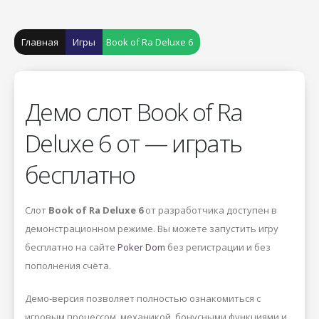
Главная
Игры
Book of Ra Deluxe 6
Демо слот Book of Ra
Deluxe 6 от — играть
бесплатно
Слот
Book of Ra Deluxe 6
от разработчика
доступен в
демонстрационном режиме. Вы можете запустить игру
бесплатно на сайте
Poker Dom
без регистрации и без
пополнения счёта.
Демо-версия позволяет полностью ознакомиться с
игровым процессом, механикой, бонусными функциями и