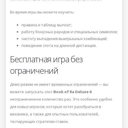
Во время игры вы можете изучить:
правила и таблицу выплат;
работу бонусных раундов и специальных символов;
частоту выпадения выигрышных комбинаций;
поведение слота на длинной дистанции.
Бесплатная игра без
ограничений
Демо-режим не имеет временных ограничений — вы
можете запускать слот
Book of Ra Deluxe 6
неограниченное количество раз. Это особенно удобно
для новых игроков, которые хотят разобраться в
механике, а также для опытных пользователей,
тестирующих стратегии ставок.