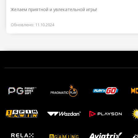
Желаем приятной и увлекательной игры!
Обновлено:
11.10.2024