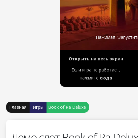
Нажимая "Запустить
Открыть на весь экран
Если игра не работает,
нажмите
сюда
Главная
Игры
Book of Ra Deluxe
Демо слот Book of Ra Delu