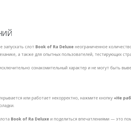
ний
е запускать слот
Book of Ra Deluxe
неограниченное количество
еханике, а также для опытных пользователей, тестирующих стра
исключительно ознакомительный характер и не могут быть выв
ткрывается или работает некорректно, нажмите кнопку
«Не ра
оладки.
слота
Book of Ra Deluxe
и поделиться впечатлениями — это по