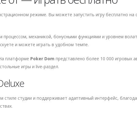
нстрационном режиме. Вы можете запустить игру бесплатно на 
м процессом, механикой, бонусными функциями и уровнем волат
скуете и можете играть в удобном темпе.
 На платформе
Poker Dom
представлено более 10 000 игровых 
тольные игры и live-раздел.
Deluxe
м стиле студии
и поддерживает адаптивный интерфейс, благода
ствах.