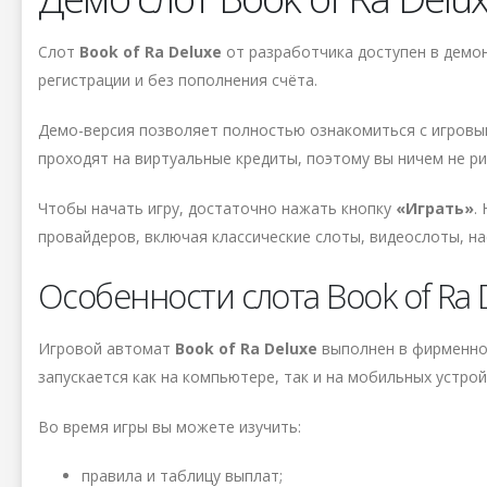
Слот
Book of Ra Deluxe
от разработчика
доступен в демо
регистрации и без пополнения счёта.
Демо-версия позволяет полностью ознакомиться с игровы
проходят на виртуальные кредиты, поэтому вы ничем не ри
Чтобы начать игру, достаточно нажать кнопку
«Играть»
.
провайдеров, включая классические слоты, видеослоты, нас
Особенности слота Book of Ra 
Игровой автомат
Book of Ra Deluxe
выполнен в фирменно
запускается как на компьютере, так и на мобильных устрой
Во время игры вы можете изучить:
правила и таблицу выплат;