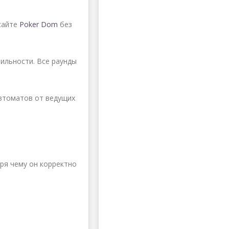
сайте
Poker Dom
без
ильности. Все раунды
автоматов от ведущих
ря чему он корректно