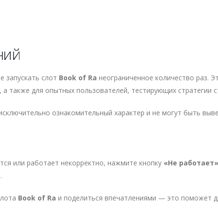
ний
е запускать слот
Book of Ra
неограниченное количество раз. Э
, а также для опытных пользователей, тестирующих стратегии с
исключительно ознакомительный характер и не могут быть выв
тся или работает некорректно, нажмите кнопку
«Не работает
.
слота
Book of Ra
и поделиться впечатлениями — это поможет д