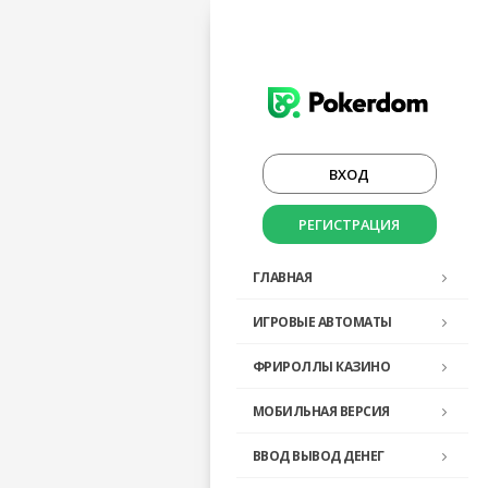
ВХОД
РЕГИСТРАЦИЯ
ГЛАВНАЯ
ИГРОВЫЕ АВТОМАТЫ
ФРИРОЛЛЫ КАЗИНО
МОБИЛЬНАЯ ВЕРСИЯ
ВВОД ВЫВОД ДЕНЕГ