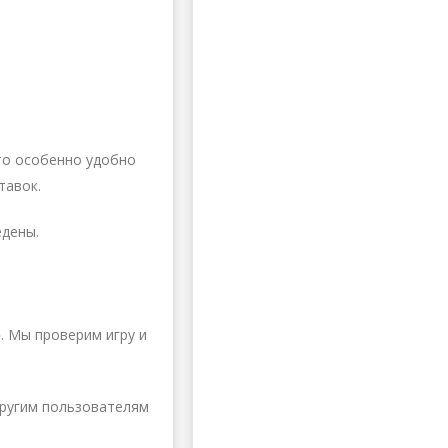
то особенно удобно
тавок.
едены.
»
. Мы проверим игру и
ругим пользователям