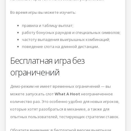
Во время игры вы можете изучить:
правила и таблицу выплат;
работу бонусных раундов и специальных символов;
частоту выпадения выигрышных комбинаций;
поведение слота на длинной дистанции.
Бесплатная игра без
ограничений
Демо-режим не имеет временных ограничений — вы
можете запускать слот
What A Hoot
неограниченное
количество раз. Это особенно удобно для новых игроков,
которые хотят разобраться в механике, а также для
опытных пользователей, тестирующих стратегии ставок.
Обратите внимание: в бесплатной версии выигрыши