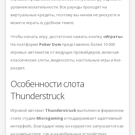
уровнем волатильности. Все раунды проходят на
виртуальные кредиты, поэтому вы ничем не рискуете и
можете играть в удобном темпе.
Чтобы начать игру, достаточно нажать кнопку
«Играть»
.
На платформе
Poker Dom
представлено более 10 000
игровых автоматов от ведущих провайдеров, включая
классические слоты, видеослоты, настольные игры и live-
раздел.
Особенности слота
Thunderstruck
Игровой автомат
Thunderstruck
выполнен в фирменном
стиле студии
Microgaming
и поддерживает адаптивный
интерфейс, благодаря чему он корректно запускается как
на компьютере, так и на мобильных устройствах.