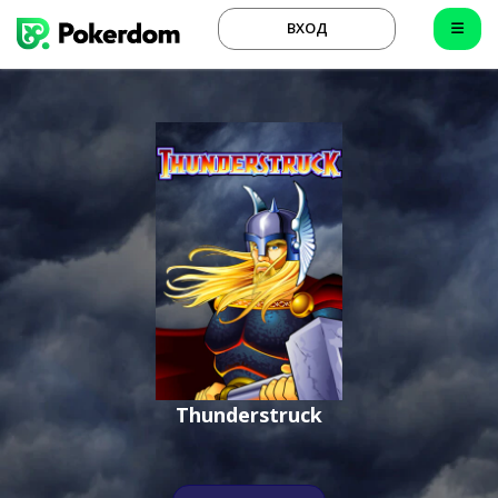
ВХОД
Thunderstruck