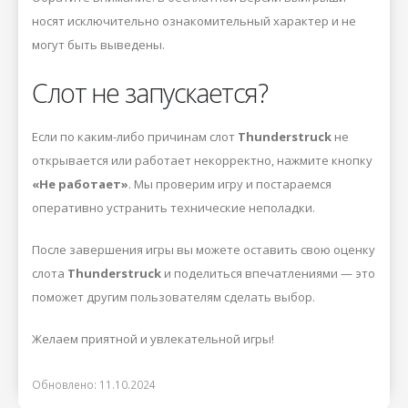
носят исключительно ознакомительный характер и не
могут быть выведены.
Слот не запускается?
Если по каким-либо причинам слот
Thunderstruck
не
открывается или работает некорректно, нажмите кнопку
«Не работает»
. Мы проверим игру и постараемся
оперативно устранить технические неполадки.
После завершения игры вы можете оставить свою оценку
слота
Thunderstruck
и поделиться впечатлениями — это
поможет другим пользователям сделать выбор.
Желаем приятной и увлекательной игры!
Обновлено:
11.10.2024