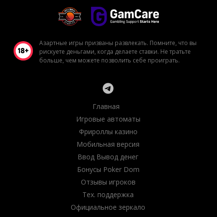
Азартные игры призваны развлекать. Помните, что вы
рискуете деньгами, когда делаете ставки. Не тратьте
больше, чем можете позволить себе проиграть.
Главная
Игровые автоматы
Фрироллы казино
Мобильная версия
Ввод Вывод денег
Бонусы Poker Dom
Отзывы игроков
Тех. поддержка
Официальное зеркало