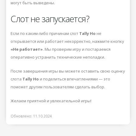
могут быть выведены.
Слот не запускается?
Если по каким-либо причинам слот
Tally Ho
не
открывается или работает некорректно, нажмите кнопку
«Не работает»
. Мы проверим игру и постараемся
оперативно устранить технические неполадки.
После завершения игры вы можете оставить свою оценку
слота
Tally Ho
и поделиться впечатлениями — это
поможет другим пользователям сделать выбор.
Желаем приятной и увлекательной игры!
Обновлено:
11.10.2024