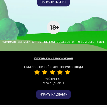
ЗАПУСТИТЬ ИГРУ
Нажимая "Запустить игру", вы подтверждаете что Вам есть 18 лет.
Открыть на весь экран
Если игра не работает, нажмите
сюда
Рейтинг
5
Всего оценок:
1
ИГРАТЬ НА ДЕНЬГИ