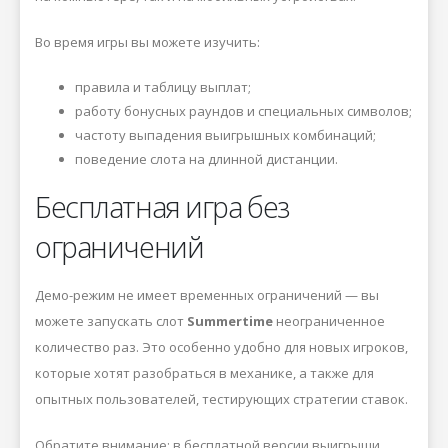
Во время игры вы можете изучить:
правила и таблицу выплат;
работу бонусных раундов и специальных символов;
частоту выпадения выигрышных комбинаций;
поведение слота на длинной дистанции.
Бесплатная игра без
ограничений
Демо-режим не имеет временных ограничений — вы
можете запускать слот
Summertime
неограниченное
количество раз. Это особенно удобно для новых игроков,
которые хотят разобраться в механике, а также для
опытных пользователей, тестирующих стратегии ставок.
Обратите внимание: в бесплатной версии выигрыши