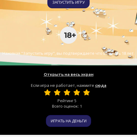
ЗАПУСТИТЬ ИГРУ
Нажимая "Запустить игру", вы подтверждаете что Вам есть 18 лет.
Открыть на весь экран
Если игра не работает, нажмите
сюда
Рейтинг
5
Всего оценок:
1
ИГРАТЬ НА ДЕНЬГИ