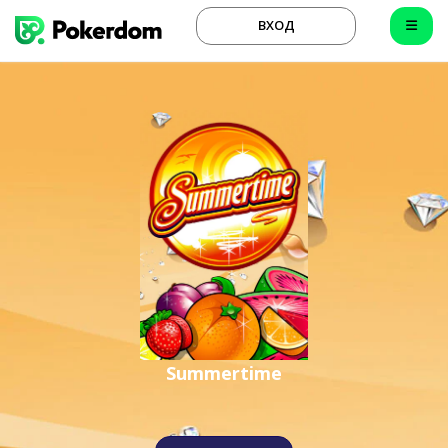
ВХОД
Summertime