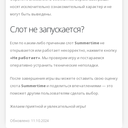
носят исключительно ознакомительный характер и не
могут быть выведены.
Слот не запускается?
Если по каким-либо причинам слот
Summertime
не
открывается или работает некорректно, нажмите кнопку
«Не работает»
. Мы проверим игру и постараемся
оперативно устранить технические неполадки.
После завершения игры вы можете оставить свою оценку
слота
Summertime
и поделиться впечатлениями — это
поможет другим пользователям сделать выбор.
Желаем приятной и увлекательной игры!
Обновлено:
11.10.2024