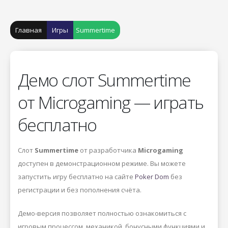
Главная
Игры
Summertime
Демо слот Summertime
от Microgaming — играть
бесплатно
Слот
Summertime
от разработчика
Microgaming
доступен в демонстрационном режиме. Вы можете
запустить игру бесплатно на сайте
Poker Dom
без
регистрации и без пополнения счёта.
Демо-версия позволяет полностью ознакомиться с
игровым процессом, механикой, бонусными функциями и