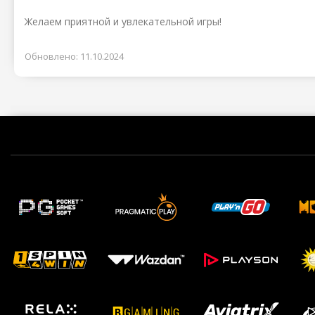
Желаем приятной и увлекательной игры!
Обновлено:
11.10.2024