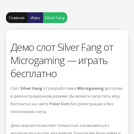
Главная
Игры
Silver Fang
Демо слот Silver Fang от
Microgaming — играть
бесплатно
Слот
Silver Fang
от разработчика
Microgaming
доступен
в демонстрационном режиме. Вы можете запустить игру
бесплатно на сайте
Poker Dom
без регистрации и без
пополнения счёта.
Демо-версия позволяет полностью ознакомиться с
игровым процессом, механикой, бонусными функциями и