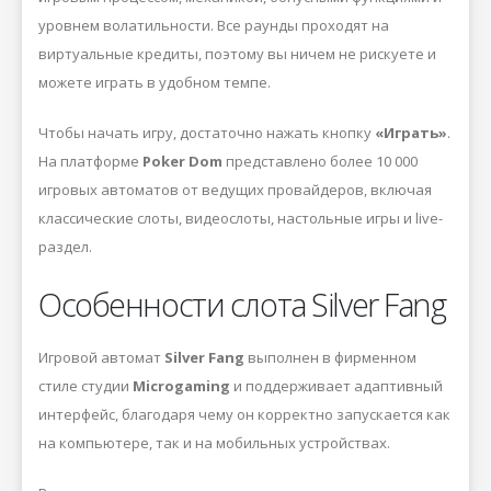
уровнем волатильности. Все раунды проходят на
виртуальные кредиты, поэтому вы ничем не рискуете и
можете играть в удобном темпе.
Чтобы начать игру, достаточно нажать кнопку
«Играть»
.
На платформе
Poker Dom
представлено более 10 000
игровых автоматов от ведущих провайдеров, включая
классические слоты, видеослоты, настольные игры и live-
раздел.
Особенности слота Silver Fang
Игровой автомат
Silver Fang
выполнен в фирменном
стиле студии
Microgaming
и поддерживает адаптивный
интерфейс, благодаря чему он корректно запускается как
на компьютере, так и на мобильных устройствах.