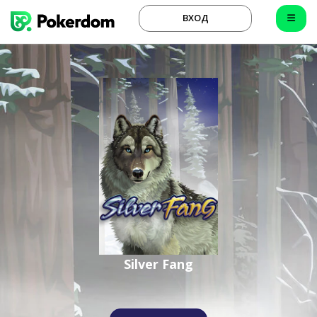
ВХОД
Silver Fang