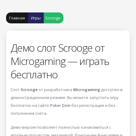
Главная
Игры
Scrooge
Демо слот Scrooge от
Microgaming — играть
бесплатно
Слот
Scrooge
от разработчика
Microgaming
доступен в
демонстрационном режиме. Вы можете запустить игру
бесплатно на сайте
Poker Dom
без регистрации и без
пополнения счёта.
Демо-версия позволяет полностью ознакомиться с
игровым процессом, механикой, бонусными функциями и