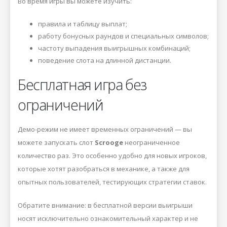
Во время игры вы можете изучить:
правила и таблицу выплат;
работу бонусных раундов и специальных символов;
частоту выпадения выигрышных комбинаций;
поведение слота на длинной дистанции.
Бесплатная игра без
ограничений
Демо-режим не имеет временных ограничений — вы
можете запускать слот
Scrooge
неограниченное
количество раз. Это особенно удобно для новых игроков,
которые хотят разобраться в механике, а также для
опытных пользователей, тестирующих стратегии ставок.
Обратите внимание: в бесплатной версии выигрыши
носят исключительно ознакомительный характер и не