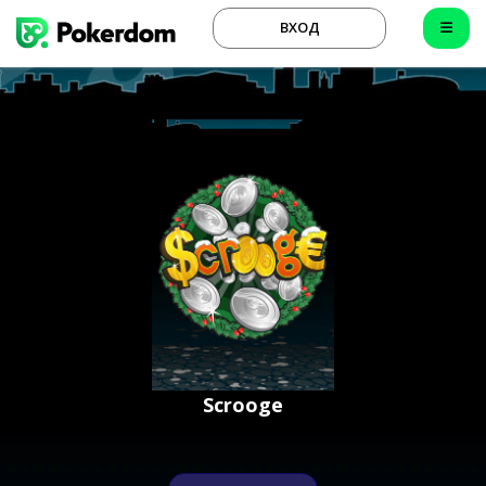
ВХОД
Scrooge