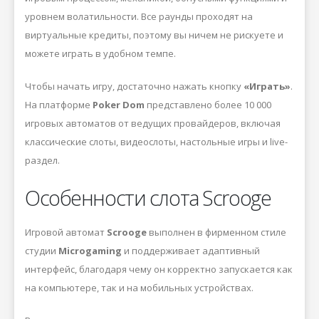
уровнем волатильности. Все раунды проходят на
виртуальные кредиты, поэтому вы ничем не рискуете и
можете играть в удобном темпе.
Чтобы начать игру, достаточно нажать кнопку
«Играть»
.
На платформе
Poker Dom
представлено более 10 000
игровых автоматов от ведущих провайдеров, включая
классические слоты, видеослоты, настольные игры и live-
раздел.
Особенности слота Scrooge
Игровой автомат
Scrooge
выполнен в фирменном стиле
студии
Microgaming
и поддерживает адаптивный
интерфейс, благодаря чему он корректно запускается как
на компьютере, так и на мобильных устройствах.