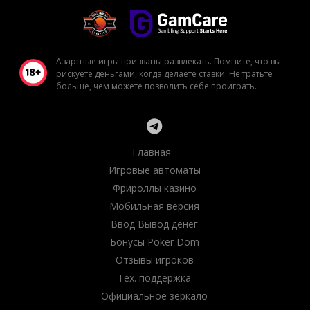
Азартные игры призваны развлекать. Помните, что вы
рискуете деньгами, когда делаете ставки. Не тратьте
больше, чем можете позволить себе проиграть.
Главная
Игровые автоматы
Фрироллы казино
Мобильная версия
Ввод Вывод денег
Бонусы Poker Dom
Отзывы игроков
Тех. поддержка
Официальное зеркало