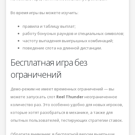
Во время игры вы можете изучить:
правила и таблицу выплат;
работу бонусных раундов и специальных символов;
частоту выпадения выигрышных комбинаций;
поведение слота на длинной дистанции.
Бесплатная игра без
ограничений
Демо-режим не имеет временных ограничений — вы
можете запускать слот
Reel Thunder
неограниченное
количество раз. Это особенно удобно для новых игроков,
которые хотят разобраться в механике, а также для
опытных пользователей, тестирующих стратегии ставок.
Обратите внимание: в бесплатной версии выигрыши