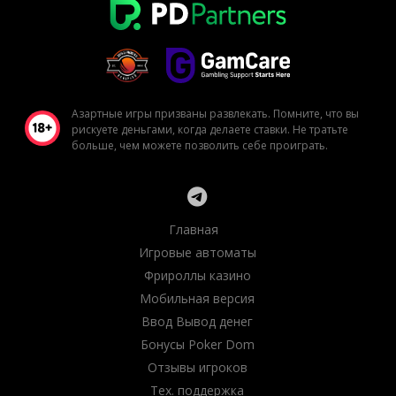
Азартные игры призваны развлекать. Помните, что вы
рискуете деньгами, когда делаете ставки. Не тратьте
больше, чем можете позволить себе проиграть.
Главная
Игровые автоматы
Фрироллы казино
Мобильная версия
Ввод Вывод денег
Бонусы Poker Dom
Отзывы игроков
Тех. поддержка