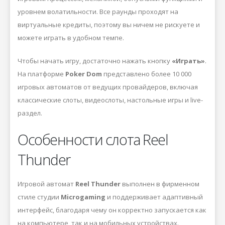
уровнем волатильности. Все раунды проходят на
виртуальные кредиты, поэтому вы ничем не рискуете и
можете играть в удобном темпе.
Чтобы начать игру, достаточно нажать кнопку
«Играть»
.
На платформе
Poker Dom
представлено более 10 000
игровых автоматов от ведущих провайдеров, включая
классические слоты, видеослоты, настольные игры и live-
раздел.
Особенности слота Reel
Thunder
Игровой автомат
Reel Thunder
выполнен в фирменном
стиле студии
Microgaming
и поддерживает адаптивный
интерфейс, благодаря чему он корректно запускается как
на компьютере, так и на мобильных устройствах.