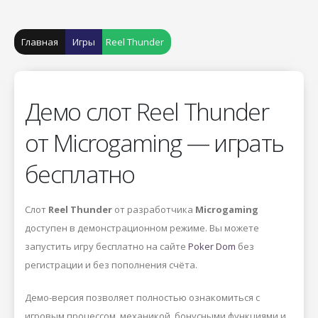
Главная
Игры
Reel Thunder
Демо слот Reel Thunder
от Microgaming — играть
бесплатно
Слот
Reel Thunder
от разработчика
Microgaming
доступен в демонстрационном режиме. Вы можете
запустить игру бесплатно на сайте
Poker Dom
без
регистрации и без пополнения счёта.
Демо-версия позволяет полностью ознакомиться с
игровым процессом, механикой, бонусными функциями и