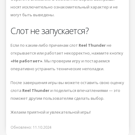
носят исключительно ознакомительный характер и не
могут быть выведены.
Слот не запускается?
Если по каким-либо причинам слот
Reel Thunder
не
открывается или работает некорректно, нажмите кнопку
«Не работает»
. Мы проверим игру и постараемся
оперативно устранить технические неполадки.
После завершения игры вы можете оставить свою оценку
слота
Reel Thunder
и поделиться впечатлениями — это
поможет другим пользователям сделать выбор.
Желаем приятной и увлекательной игры!
Обновлено:
11.10.2024