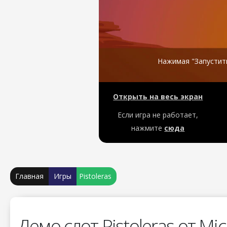
Нажимая "Запустить
Открыть на весь экран
Если игра не работает,
нажмите
сюда
Главная
Игры
Pistoleras
Демо слот Pistoleras от M