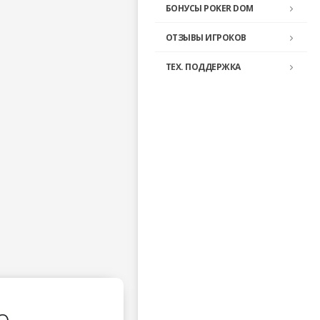
БОНУСЫ POKER DOM
ОТЗЫВЫ ИГРОКОВ
ТЕХ. ПОДДЕРЖКА
о