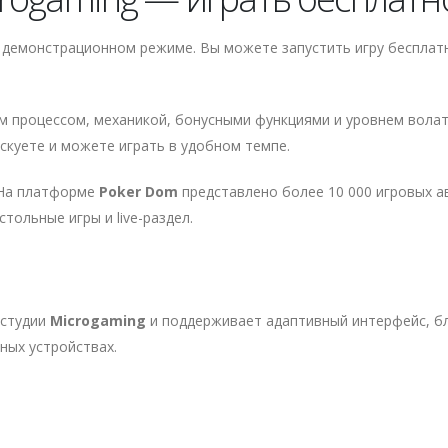
 демонстрационном режиме. Вы можете запустить игру бесплат
м процессом, механикой, бонусными функциями и уровнем волат
скуете и можете играть в удобном темпе.
 На платформе
Poker Dom
представлено более 10 000 игровых 
тольные игры и live-раздел.
 студии
Microgaming
и поддерживает адаптивный интерфейс, бл
ных устройствах.