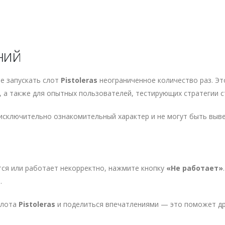
ний
е запускать слот
Pistoleras
неограниченное количество раз. Э
, а также для опытных пользователей, тестирующих стратегии с
исключительно ознакомительный характер и не могут быть выв
ся или работает некорректно, нажмите кнопку
«Не работает»
.
слота
Pistoleras
и поделиться впечатлениями — это поможет д