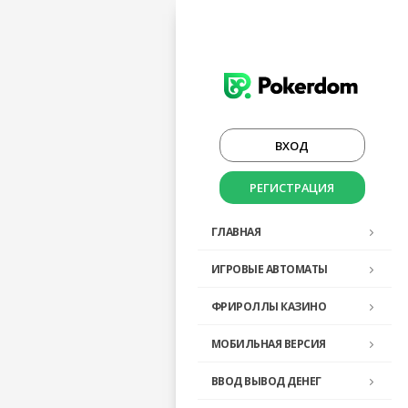
ВХОД
РЕГИСТРАЦИЯ
ГЛАВНАЯ
ИГРОВЫЕ АВТОМАТЫ
ФРИРОЛЛЫ КАЗИНО
МОБИЛЬНАЯ ВЕРСИЯ
ВВОД ВЫВОД ДЕНЕГ