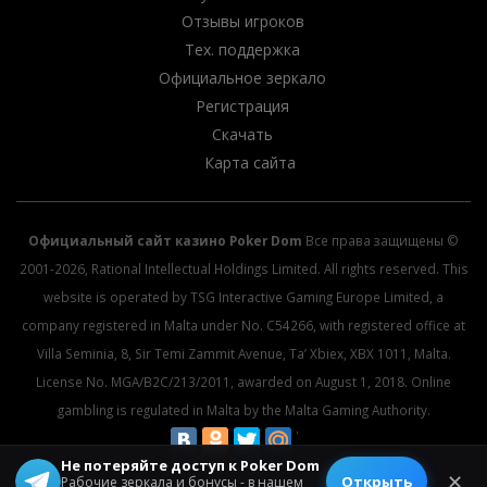
Отзывы игроков
Тех. поддержка
Официальное зеркало
Регистрация
Скачать
Карта сайта
Официальный сайт казино Poker Dom
Все права защищены ©
2001-2026, Rational Intellectual Holdings Limited. All rights reserved. This
website is operated by TSG Interactive Gaming Europe Limited, a
company registered in Malta under No. C54266, with registered office at
Villa Seminia, 8, Sir Temi Zammit Avenue, Ta’ Xbiex, XBX 1011, Malta.
License No. MGA/B2C/213/2011, awarded on August 1, 2018. Online
gambling is regulated in Malta by the Malta Gaming Authority.
Не потеряйте доступ к Poker Dom
© 2026 All rights reserved.
✕
Открыть
Рабочие зеркала и бонусы - в нашем