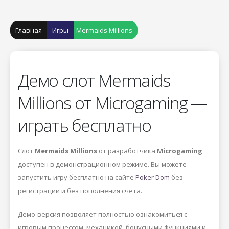
Главная
Игры
Mermaids Millions
Демо слот Mermaids
Millions от Microgaming —
играть бесплатно
Слот
Mermaids Millions
от разработчика
Microgaming
доступен в демонстрационном режиме. Вы можете
запустить игру бесплатно на сайте
Poker Dom
без
регистрации и без пополнения счёта.
Демо-версия позволяет полностью ознакомиться с
игровым процессом, механикой, бонусными функциями и