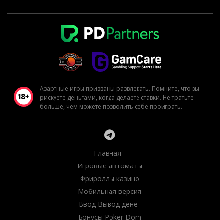
Азартные игры призваны развлекать. Помните, что вы
рискуете деньгами, когда делаете ставки. Не тратьте
больше, чем можете позволить себе проиграть.
Главная
Игровые автоматы
Фрироллы казино
Мобильная версия
Ввод Вывод денег
Бонусы Poker Dom