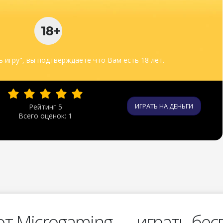
 игру", вы подтверждаете что Вам есть 18 лет.
ИГРАТЬ НА ДЕНЬГИ
Рейтинг
5
Всего оценок:
1
 от Microgaming — играть бе