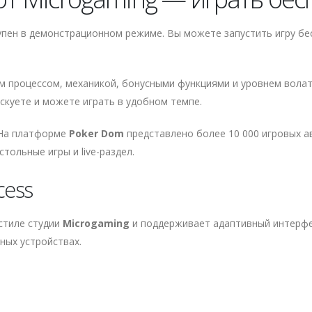
пен в демонстрационном режиме. Вы можете запустить игру бе
м процессом, механикой, бонусными функциями и уровнем волат
скуете и можете играть в удобном темпе.
 На платформе
Poker Dom
представлено более 10 000 игровых 
тольные игры и live-раздел.
cess
стиле студии
Microgaming
и поддерживает адаптивный интерфе
ных устройствах.