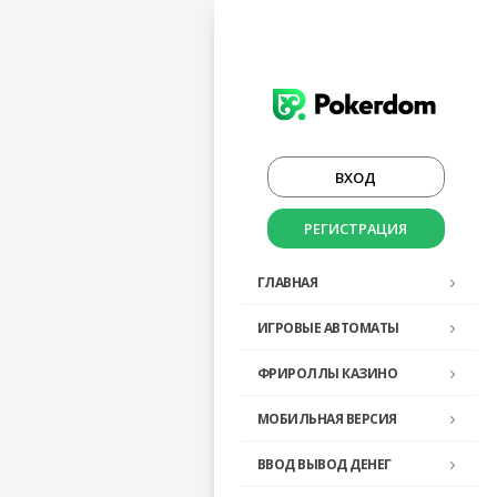
ВХОД
РЕГИСТРАЦИЯ
ГЛАВНАЯ
ИГРОВЫЕ АВТОМАТЫ
ФРИРОЛЛЫ КАЗИНО
МОБИЛЬНАЯ ВЕРСИЯ
ВВОД ВЫВОД ДЕНЕГ