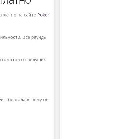
сплатно на сайте
Poker
ильности. Все раунды
автоматов от ведущих
йс, благодаря чему он