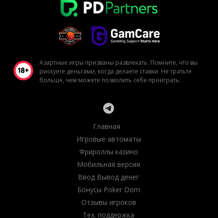
Азартные игры призваны развлекать. Помните, что вы
рискуете деньгами, когда делаете ставки. Не тратьте
больше, чем можете позволить себе проиграть.
Главная
Игровые автоматы
Фрироллы казино
Мобильная версия
Ввод Вывод денег
Бонусы Poker Dom
Отзывы игроков
Тех. поддержка