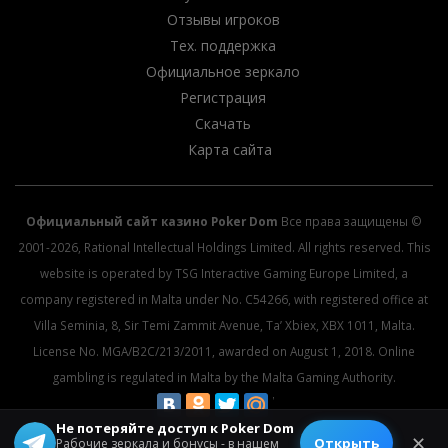
Отзывы игроков
Тех. поддержка
Официальное зеркало
Регистрация
Скачать
Карта сайта
Официальный сайт казино Poker Dom
Все права защищены ©
2001-2026, Rational Intellectual Holdings Limited. All rights reserved. This
website is operated by TSG Interactive Gaming Europe Limited, a
company registered in Malta under No. C54266, with registered office at
Villa Seminia, 8, Sir Temi Zammit Avenue, Ta’ Xbiex, XBX 1011, Malta.
License No. MGA/B2C/213/2011, awarded on August 1, 2018. Online
gambling is regulated in Malta by the Malta Gaming Authority.
Не потеряйте доступ к Poker Dom
© 2026 All rights reserved.
✕
Открыть
Рабочие зеркала и бонусы - в нашем