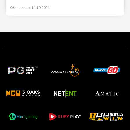
Обновлено:
11.10.2024