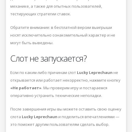
механике, а также для опытных пользователей,
тестирующих стратегии ставок.
Обратите внимание: в бесплатной версии выигрыши
носят исключительно ознакомительный характер и не
могут быть выведены.
Слот не запускается?
Если по каким-либо причинам слот
Lucky Leprechaun
не
открывается или работает некорректно, нажмите кнопку
«Не работает»
. Мы проверим игру и постараемся
оперативно устранить технические неполадки.
После завершения игры вы можете оставить свою оценку
слота
Lucky Leprechaun
и поделиться впечатлениями —
это поможет другим пользователям сделать выбор.