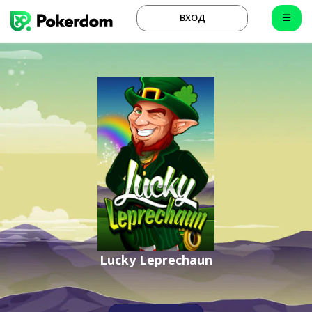
ВХОД
Lucky Leprechaun