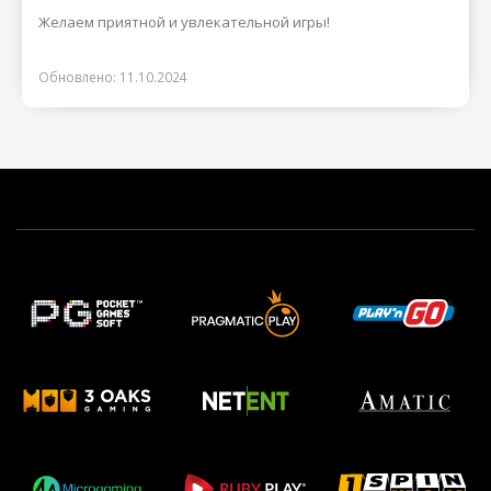
Желаем приятной и увлекательной игры!
Обновлено:
11.10.2024