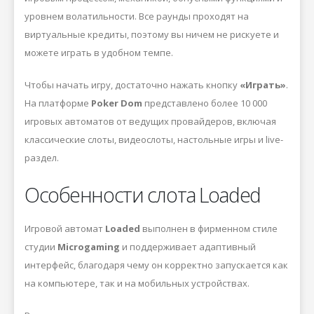
уровнем волатильности. Все раунды проходят на
виртуальные кредиты, поэтому вы ничем не рискуете и
можете играть в удобном темпе.
Чтобы начать игру, достаточно нажать кнопку
«Играть»
.
На платформе
Poker Dom
представлено более 10 000
игровых автоматов от ведущих провайдеров, включая
классические слоты, видеослоты, настольные игры и live-
раздел.
Особенности слота Loaded
Игровой автомат
Loaded
выполнен в фирменном стиле
студии
Microgaming
и поддерживает адаптивный
интерфейс, благодаря чему он корректно запускается как
на компьютере, так и на мобильных устройствах.