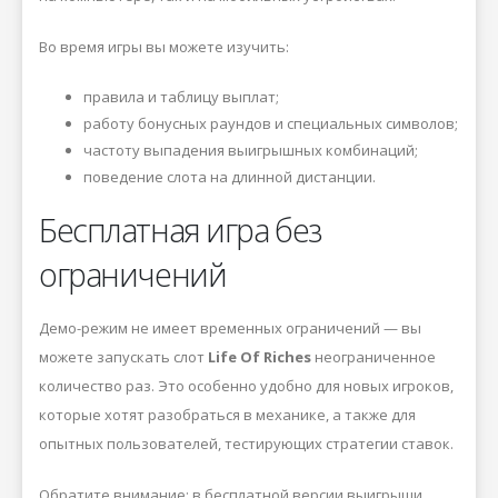
Во время игры вы можете изучить:
правила и таблицу выплат;
работу бонусных раундов и специальных символов;
частоту выпадения выигрышных комбинаций;
поведение слота на длинной дистанции.
Бесплатная игра без
ограничений
Демо-режим не имеет временных ограничений — вы
можете запускать слот
Life Of Riches
неограниченное
количество раз. Это особенно удобно для новых игроков,
которые хотят разобраться в механике, а также для
опытных пользователей, тестирующих стратегии ставок.
Обратите внимание: в бесплатной версии выигрыши