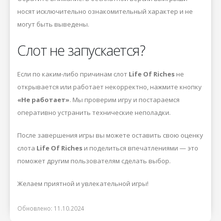
носят исключительно ознакомительный характер и не
могут быть выведены.
Слот не запускается?
Если по каким-либо причинам слот
Life Of Riches
не
открывается или работает некорректно, нажмите кнопку
«Не работает»
. Мы проверим игру и постараемся
оперативно устранить технические неполадки.
После завершения игры вы можете оставить свою оценку
слота
Life Of Riches
и поделиться впечатлениями — это
поможет другим пользователям сделать выбор.
Желаем приятной и увлекательной игры!
Обновлено:
11.10.2024