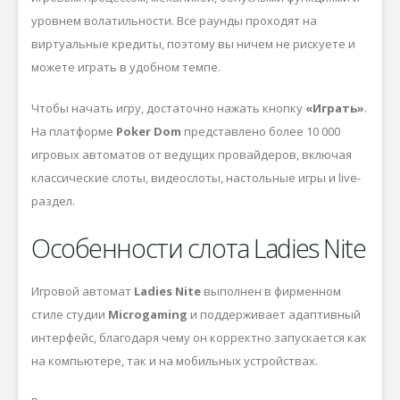
уровнем волатильности. Все раунды проходят на
виртуальные кредиты, поэтому вы ничем не рискуете и
можете играть в удобном темпе.
Чтобы начать игру, достаточно нажать кнопку
«Играть»
.
На платформе
Poker Dom
представлено более 10 000
игровых автоматов от ведущих провайдеров, включая
классические слоты, видеослоты, настольные игры и live-
раздел.
Особенности слота Ladies Nite
Игровой автомат
Ladies Nite
выполнен в фирменном
стиле студии
Microgaming
и поддерживает адаптивный
интерфейс, благодаря чему он корректно запускается как
на компьютере, так и на мобильных устройствах.