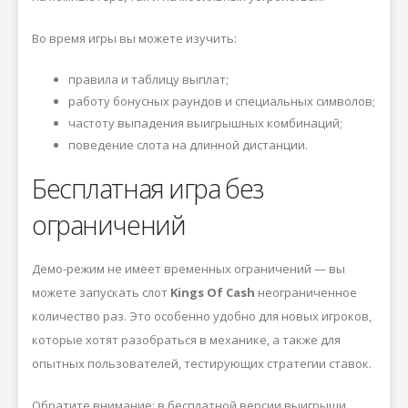
Во время игры вы можете изучить:
правила и таблицу выплат;
работу бонусных раундов и специальных символов;
частоту выпадения выигрышных комбинаций;
поведение слота на длинной дистанции.
Бесплатная игра без
ограничений
Демо-режим не имеет временных ограничений — вы
можете запускать слот
Kings Of Cash
неограниченное
количество раз. Это особенно удобно для новых игроков,
которые хотят разобраться в механике, а также для
опытных пользователей, тестирующих стратегии ставок.
Обратите внимание: в бесплатной версии выигрыши