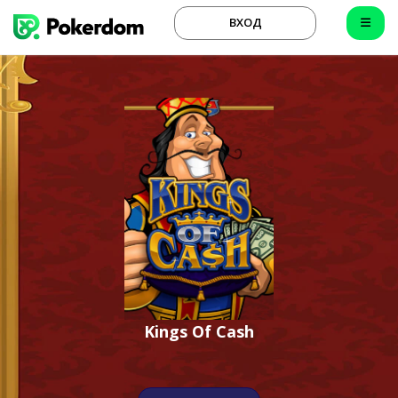
ВХОД
Kings Of Cash