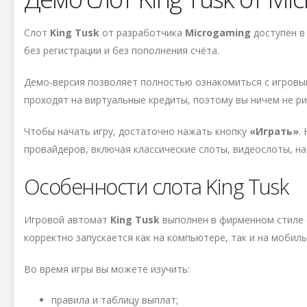
Слот
King Tusk
от разработчика
Microgaming
доступен в
без регистрации и без пополнения счёта.
Демо-версия позволяет полностью ознакомиться с игровы
проходят на виртуальные кредиты, поэтому вы ничем не ри
Чтобы начать игру, достаточно нажать кнопку
«Играть»
.
провайдеров, включая классические слоты, видеослоты, нас
Особенности слота King Tusk
Игровой автомат
King Tusk
выполнен в фирменном стиле
корректно запускается как на компьютере, так и на мобиль
Во время игры вы можете изучить:
правила и таблицу выплат;