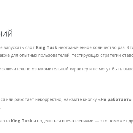
ний
е запускать слот
King Tusk
неограниченное количество раз. Эт
также для опытных пользователей, тестирующих стратегии ставо
исключительно ознакомительный характер и не могут быть выв
ся или работает некорректно, нажмите кнопку
«Не работает»
.
слота
King Tusk
и поделиться впечатлениями — это поможет д