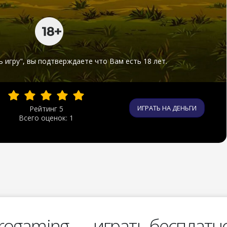
 игру", вы подтверждаете что Вам есть 18 лет.
ИГРАТЬ НА ДЕНЬГИ
Рейтинг
5
Всего оценок:
1
crogaming — играть бесплатн