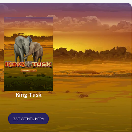
King Tusk
ЗАПУСТИТЬ ИГРУ