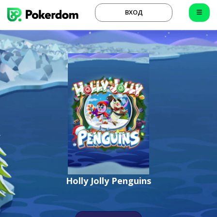
ВХОД
Holly Jolly Penguins