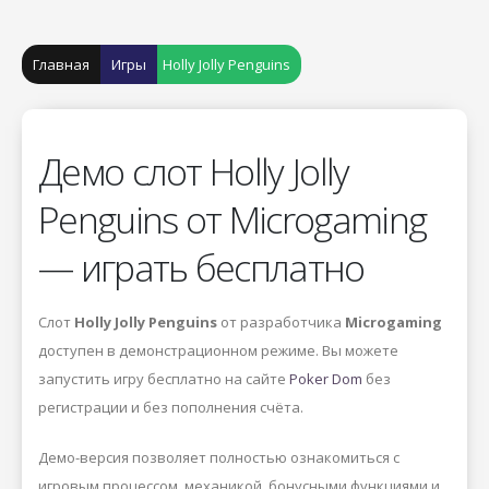
Главная
Игры
Holly Jolly Penguins
Демо слот Holly Jolly
Penguins от Microgaming
— играть бесплатно
Слот
Holly Jolly Penguins
от разработчика
Microgaming
доступен в демонстрационном режиме. Вы можете
запустить игру бесплатно на сайте
Poker Dom
без
регистрации и без пополнения счёта.
Демо-версия позволяет полностью ознакомиться с
игровым процессом, механикой, бонусными функциями и