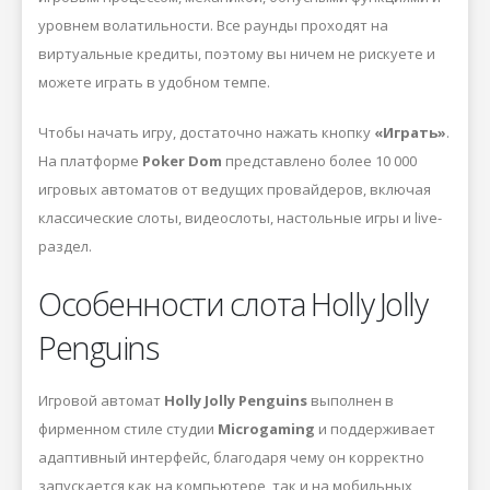
уровнем волатильности. Все раунды проходят на
виртуальные кредиты, поэтому вы ничем не рискуете и
можете играть в удобном темпе.
Чтобы начать игру, достаточно нажать кнопку
«Играть»
.
На платформе
Poker Dom
представлено более 10 000
игровых автоматов от ведущих провайдеров, включая
классические слоты, видеослоты, настольные игры и live-
раздел.
Особенности слота Holly Jolly
Penguins
Игровой автомат
Holly Jolly Penguins
выполнен в
фирменном стиле студии
Microgaming
и поддерживает
адаптивный интерфейс, благодаря чему он корректно
запускается как на компьютере, так и на мобильных