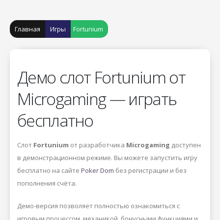
Главная
Игры
Fortunium
Демо слот Fortunium от
Microgaming — играть
бесплатно
Слот
Fortunium
от разработчика
Microgaming
доступен
в демонстрационном режиме. Вы можете запустить игру
бесплатно на сайте
Poker Dom
без регистрации и без
пополнения счёта.
Демо-версия позволяет полностью ознакомиться с
игровым процессом, механикой, бонусными функциями и