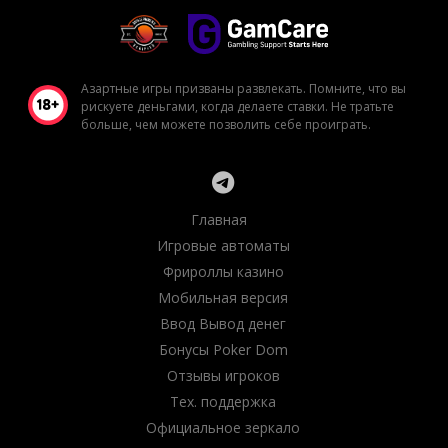
Азартные игры призваны развлекать. Помните, что вы
рискуете деньгами, когда делаете ставки. Не тратьте
больше, чем можете позволить себе проиграть.
Главная
Игровые автоматы
Фрироллы казино
Мобильная версия
Ввод Вывод денег
Бонусы Poker Dom
Отзывы игроков
Тех. поддержка
Официальное зеркало