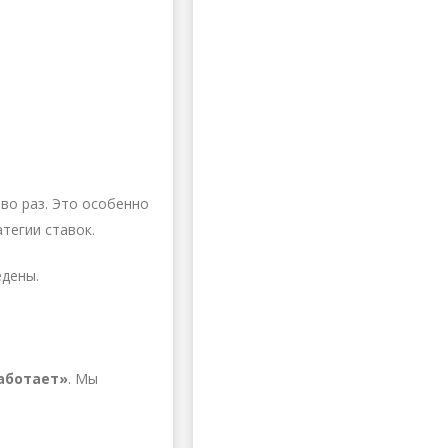
во раз. Это особенно
тегии ставок.
едены.
аботает»
. Мы