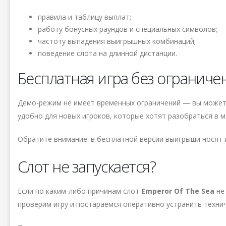
правила и таблицу выплат;
работу бонусных раундов и специальных символов;
частоту выпадения выигрышных комбинаций;
поведение слота на длинной дистанции.
Бесплатная игра без ограниче
Демо-режим не имеет временных ограничений — вы может
удобно для новых игроков, которые хотят разобраться в м
Обратите внимание: в бесплатной версии выигрыши носят 
Слот не запускается?
Если по каким-либо причинам слот
Emperor Of The Sea
не
проверим игру и постараемся оперативно устранить технич