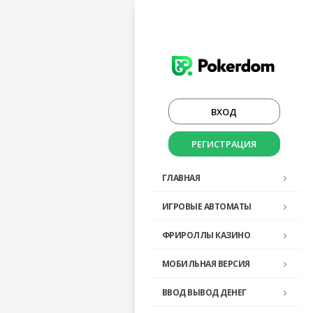
ВХОД
РЕГИСТРАЦИЯ
ГЛАВНАЯ
ИГРОВЫЕ АВТОМАТЫ
ФРИРОЛЛЫ КАЗИНО
МОБИЛЬНАЯ ВЕРСИЯ
ВВОД ВЫВОД ДЕНЕГ