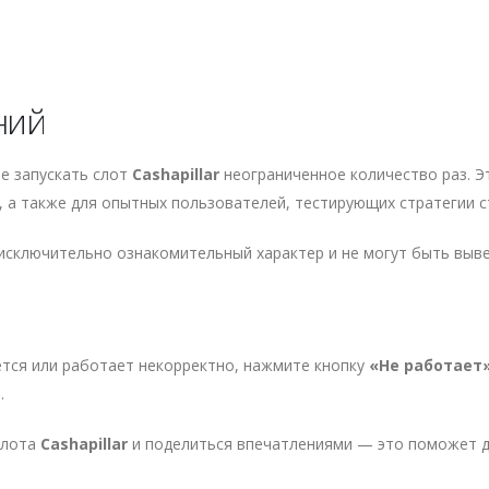
ний
е запускать слот
Cashapillar
неограниченное количество раз. Э
, а также для опытных пользователей, тестирующих стратегии с
исключительно ознакомительный характер и не могут быть выв
тся или работает некорректно, нажмите кнопку
«Не работает
.
слота
Cashapillar
и поделиться впечатлениями — это поможет 