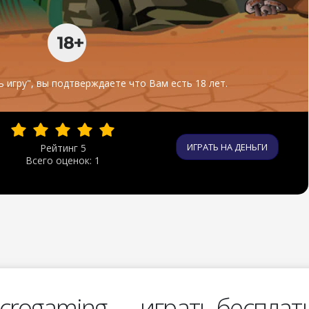
 игру", вы подтверждаете что Вам есть 18 лет.
ИГРАТЬ НА ДЕНЬГИ
Рейтинг
5
Всего оценок:
1
Microgaming — играть бесплат