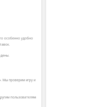
то особенно удобно
тавок.
едены.
»
. Мы проверим игру и
другим пользователям