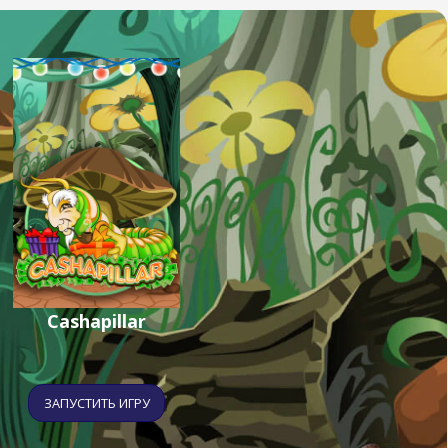
Cashapillar
ЗАПУСТИТЬ ИГРУ