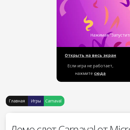
Нажимая "Запустить
Открыть на весь экран
Если игра не работает,
нажмите
сюда
Главная
Игры
Carnaval
Демо слот Carnaval от Mic