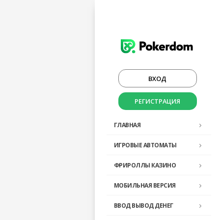
ВХОД
РЕГИСТРАЦИЯ
ГЛАВНАЯ
ИГРОВЫЕ АВТОМАТЫ
ФРИРОЛЛЫ КАЗИНО
МОБИЛЬНАЯ ВЕРСИЯ
ВВОД ВЫВОД ДЕНЕГ