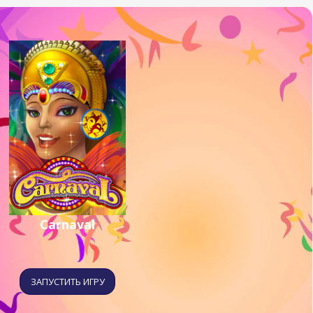
Carnaval
ЗАПУСТИТЬ ИГРУ