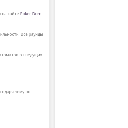
о на сайте
Poker Dom
ильности. Все раунды
автоматов от ведущих
годаря чему он