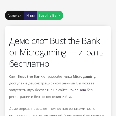
Главная
Игры
Bust the Bank
Демо слот Bust the Bank
от Microgaming — играть
бесплатно
Слот
Bust the Bank
от разработчика
Microgaming
доступен в демонстрационном режиме. Вы можете
запустить игру бесплатно на сайте
Poker Dom
без
регистрации и без пополнения счёта.
Демо-версия позволяет полностью ознакомиться с
игровым процессом, механикой, бонусными функциями и