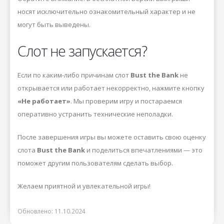
носят исключительно ознакомительный характер и не
могут быть выведены.
Слот не запускается?
Если по каким-либо причинам слот
Bust the Bank
не
открывается или работает некорректно, нажмите кнопку
«Не работает»
. Мы проверим игру и постараемся
оперативно устранить технические неполадки.
После завершения игры вы можете оставить свою оценку
слота
Bust the Bank
и поделиться впечатлениями — это
поможет другим пользователям сделать выбор.
Желаем приятной и увлекательной игры!
Обновлено:
11.10.2024