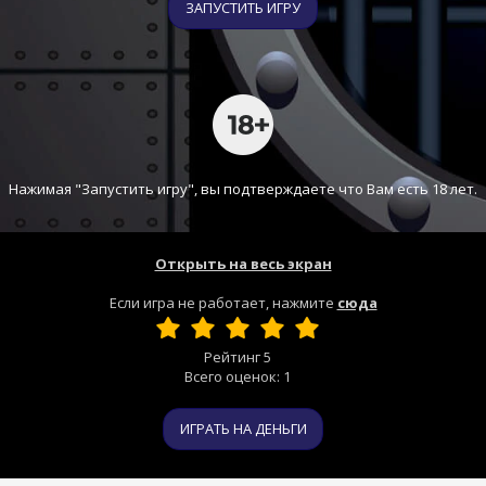
ЗАПУСТИТЬ ИГРУ
Нажимая "Запустить игру", вы подтверждаете что Вам есть 18 лет.
Открыть на весь экран
Если игра не работает, нажмите
сюда
Рейтинг
5
Всего оценок:
1
ИГРАТЬ НА ДЕНЬГИ