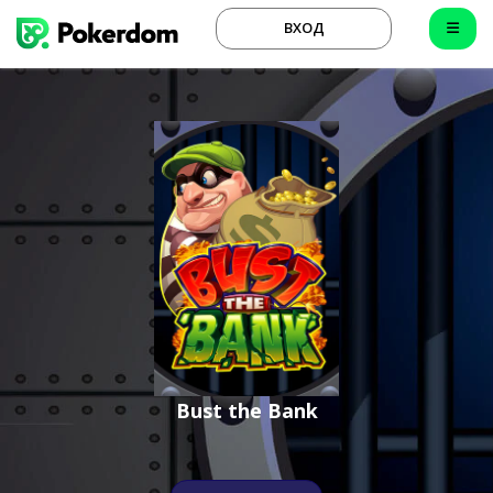
ВХОД
Bust the Bank