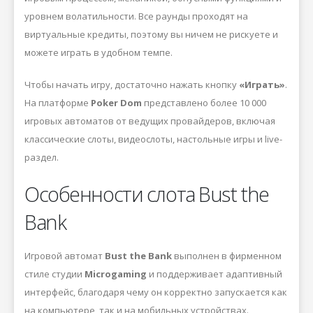
уровнем волатильности. Все раунды проходят на
виртуальные кредиты, поэтому вы ничем не рискуете и
можете играть в удобном темпе.
Чтобы начать игру, достаточно нажать кнопку
«Играть»
.
На платформе
Poker Dom
представлено более 10 000
игровых автоматов от ведущих провайдеров, включая
классические слоты, видеослоты, настольные игры и live-
раздел.
Особенности слота Bust the
Bank
Игровой автомат
Bust the Bank
выполнен в фирменном
стиле студии
Microgaming
и поддерживает адаптивный
интерфейс, благодаря чему он корректно запускается как
на компьютере, так и на мобильных устройствах.