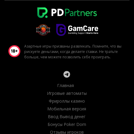
Азартные игры призваны развлекать. Помните, что вы
рискуете деньгами, когда делаете ставки. Не тратьте
больше, чем можете позволить себе проиграть.
Главная
Игровые автоматы
Фрироллы казино
Мобильная версия
Ввод Вывод денег
Бонусы Poker Dom
Отзывы игроков