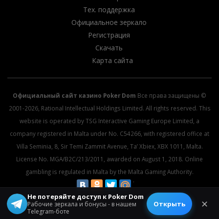
Тех. поддержка
Официальное зеркало
Регистрация
Скачать
Карта сайта
Официальный сайт казино Poker Dom
Все права защищены ©
2001-2026, Rational Intellectual Holdings Limited. All rights reserved. This
website is operated by TSG Interactive Gaming Europe Limited, a
company registered in Malta under No. C54266, with registered office at
Villa Seminia, 8, Sir Temi Zammit Avenue, Ta’ Xbiex, XBX 1011, Malta.
License No. MGA/B2C/213/2011, awarded on August 1, 2018. Online
gambling is regulated in Malta by the Malta Gaming Authority.
Не потеряйте доступ к Poker Dom
© 2026 All rights reserved.
✕
Открыть
Рабочие зеркала и бонусы - в нашем
Telegram-боте