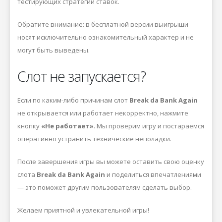
тестирующих стратегии ставок.
Обратите внимание: в бесплатной версии выигрыши
носят исключительно ознакомительный характер и не
могут быть выведены.
Слот не запускается?
Если по каким-либо причинам слот
Break da Bank Again
не открывается или работает некорректно, нажмите
кнопку
«Не работает»
. Мы проверим игру и постараемся
оперативно устранить технические неполадки.
После завершения игры вы можете оставить свою оценку
слота
Break da Bank Again
и поделиться впечатлениями
— это поможет другим пользователям сделать выбор.
Желаем приятной и увлекательной игры!