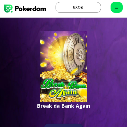
ВХОД
Break da Bank Again