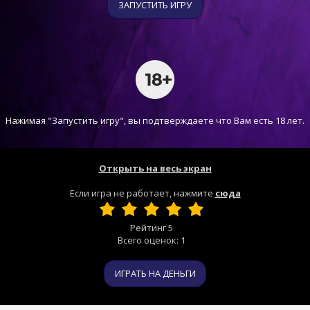
ЗАПУСТИТЬ ИГРУ
Нажимая "Запустить игру", вы подтверждаете что Вам есть 18 лет.
Открыть на весь экран
Если игра не работает, нажмите
сюда
Рейтинг
5
Всего оценок:
1
ИГРАТЬ НА ДЕНЬГИ