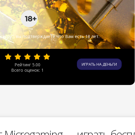
 игру", вы подтверждаете что Вам есть 18 лет.
ИГРАТЬ НА ДЕНЬГИ
Рейтинг
5.00
Всего оценок:
1
от Microgaming — играть бесп