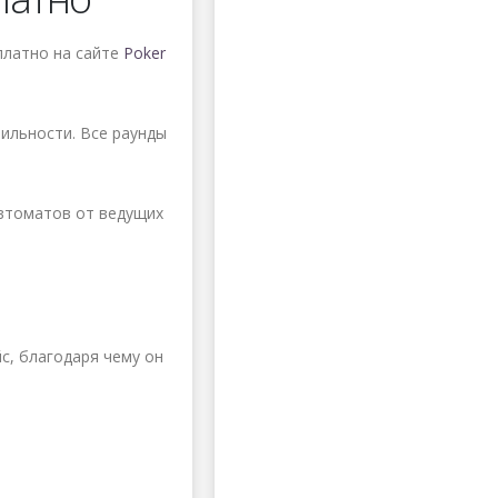
платно на сайте
Poker
ильности. Все раунды
автоматов от ведущих
, благодаря чему он