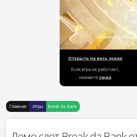
Нажимая "Запустить
Открыть на весь экран
Если игра не работает,
нажмите
сюда
Главная
Игры
Break da Bank
Демо слот Break da Bank 