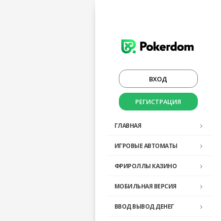
ВХОД
РЕГИСТРАЦИЯ
ГЛАВНАЯ
ИГРОВЫЕ АВТОМАТЫ
ФРИРОЛЛЫ КАЗИНО
МОБИЛЬНАЯ ВЕРСИЯ
ВВОД ВЫВОД ДЕНЕГ