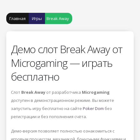
Главная
Игры
Break Away
Демо слот Break Away от
Microgaming — играть
бесплатно
Слот
Break Away
от разработчика
Microgaming
доступен в демонстрационном режиме. Вы можете
запустить игру бесплатно на сайте
Poker Dom
без
регистрации и без пополнения счёта.
Демо-версия позволяет полностью ознакомиться с
игровым процессом, механикой, бонусными функциями и