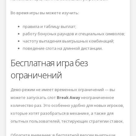
Во время игры вы можете изучить:
правила и таблицу выплат;
работу бонусных раундов и специальных символов;
частоту выпадения выигрышных комбинаций;
поведение слота на длинной дистанции.
Бесплатная игра без
ограничений
Демо-режим не имеет временных ограничений — вы
можете запускать слот
Break Away
неограниченное
количество раз. Это особенно удобно для новых игроков,
которые хотят разобраться в механике, а также для
опытных пользователей, тестирующих стратегии ставок.
Обратите внимание: в бесплатной версии выигрыши