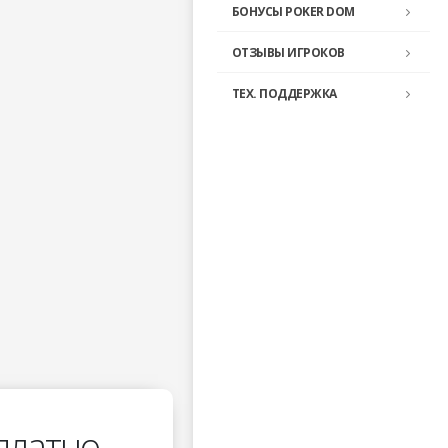
БОНУСЫ POKER DOM
ОТЗЫВЫ ИГРОКОВ
ТЕХ. ПОДДЕРЖКА
сплатно