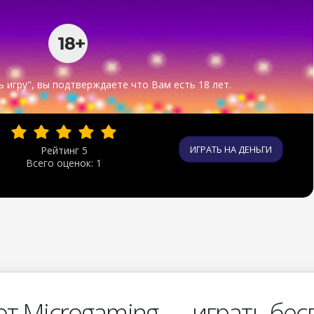
 игру", вы подтверждаете что Вам есть 18 лет.
ИГРАТЬ НА ДЕНЬГИ
Рейтинг
5
Всего оценок:
1
 от Microgaming — играть бе