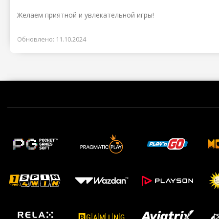
Желаем приятной и увлекательной игры!
Обновлено:
11.10.2024