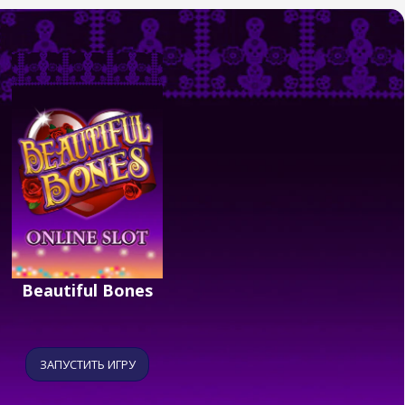
Beautiful Bones
ЗАПУСТИТЬ ИГРУ