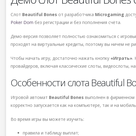
Слот
Beautiful Bones
от разработчика
Microgaming
досту
Poker Dom
без регистрации и без пополнения счёта.
Демо-версия позволяет полностью ознакомиться с игровы
проходят на виртуальные кредиты, поэтому вы ничем не ри
Чтобы начать игру, достаточно нажать кнопку
«Играть»
.
провайдеров, включая классические слоты, видеослоты, нас
Особенности слота Beautiful B
Игровой автомат
Beautiful Bones
выполнен в фирменном 
корректно запускается как на компьютере, так и на мобиль
Во время игры вы можете изучить:
правила и таблицу выплат;