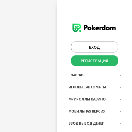
ВХОД
РЕГИСТРАЦИЯ
ГЛАВНАЯ
ИГРОВЫЕ АВТОМАТЫ
ФРИРОЛЛЫ КАЗИНО
МОБИЛЬНАЯ ВЕРСИЯ
ВВОД ВЫВОД ДЕНЕГ