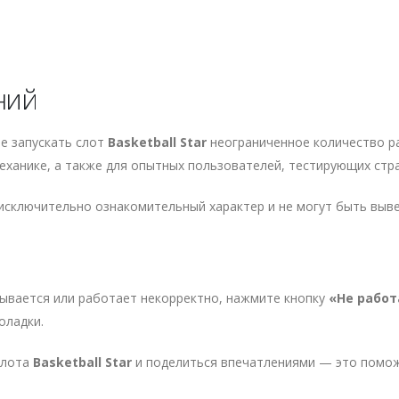
ний
е запускать слот
Basketball Star
неограниченное количество ра
еханике, а также для опытных пользователей, тестирующих стра
исключительно ознакомительный характер и не могут быть выв
ывается или работает некорректно, нажмите кнопку
«Не работ
оладки.
слота
Basketball Star
и поделиться впечатлениями — это помож