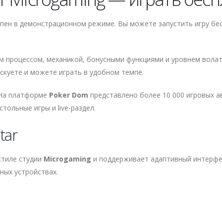
пен в демонстрационном режиме. Вы можете запустить игру бе
м процессом, механикой, бонусными функциями и уровнем волат
скуете и можете играть в удобном темпе.
 На платформе
Poker Dom
представлено более 10 000 игровых 
тольные игры и live-раздел.
tar
тиле студии
Microgaming
и поддерживает адаптивный интерфей
ных устройствах.