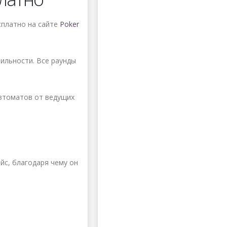
сплатно на сайте
Poker
ильности. Все раунды
автоматов от ведущих
с, благодаря чему он