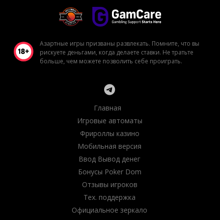
Азартные игры призваны развлекать. Помните, что вы
рискуете деньгами, когда делаете ставки. Не тратьте
больше, чем можете позволить себе проиграть.
Главная
Игровые автоматы
Фрироллы казино
Мобильная версия
Ввод Вывод денег
Бонусы Poker Dom
Отзывы игроков
Тех. поддержка
Официальное зеркало