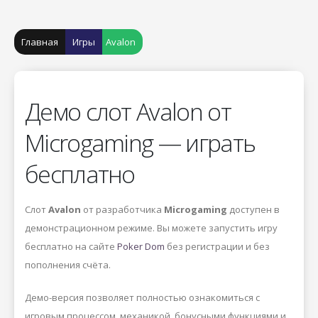
Главная
Игры
Avalon
Демо слот Avalon от
Microgaming — играть
бесплатно
Слот
Avalon
от разработчика
Microgaming
доступен в
демонстрационном режиме. Вы можете запустить игру
бесплатно на сайте
Poker Dom
без регистрации и без
пополнения счёта.
Демо-версия позволяет полностью ознакомиться с
игровым процессом, механикой, бонусными функциями и