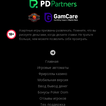
Азартные игры призваны развлекать. Помните, что вы
рискуете деньгами, когда делаете ставки. Не тратьте
больше, чем можете позволить себе проиграть.
Главная
Игровые автоматы
Фрироллы казино
Мобильная версия
Ввод Вывод денег
Бонусы Poker Dom
Отзывы игроков
Тех. поддержка