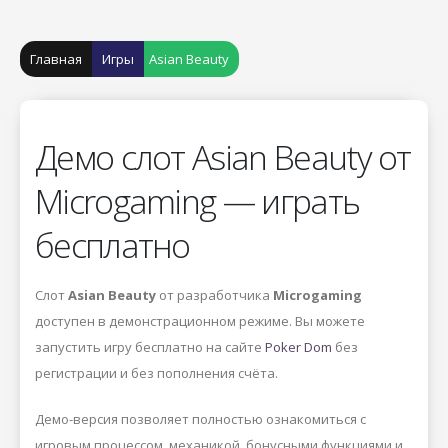
Главная
Игры
Asian Beauty
Демо слот Asian Beauty от
Microgaming — играть
бесплатно
Слот
Asian Beauty
от разработчика
Microgaming
доступен в демонстрационном режиме. Вы можете
запустить игру бесплатно на сайте
Poker Dom
без
регистрации и без пополнения счёта.
Демо-версия позволяет полностью ознакомиться с
игровым процессом, механикой, бонусными функциями и