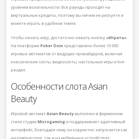
уровнем волатильности. Все раунды проходят на
виртуальные кредиты, поэтому вы ничем не рискуете и
можете играть в удобном темпе.
Чтобы начать игру, достаточно нажать кнопку
«Играть»
.
На платформе
Poker Dom
представлено более 10 000
игровых автоматов от ведущих провайдеров, включая
классические слоты, видеослоты, настольные игры и live-
раздел.
Особенности слота Asian
Beauty
Игровой автомат
Asian Beauty
выполнен в фирменном
стиле студии
Microgaming
и поддерживает адаптивный
интерфейс, благодаря чему он корректно запускается как
на компьютере, так и на мобильных устройствах.