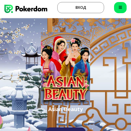
ВХОД
Asian Beauty